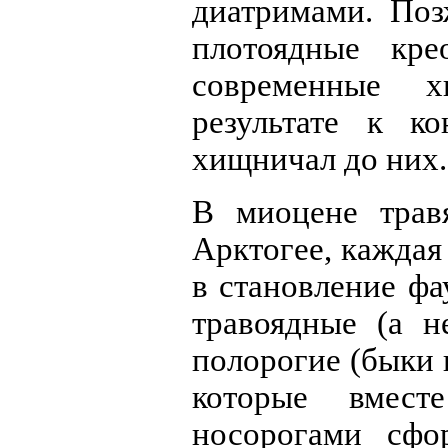
диатримами. Поз
плотоядные кре
современные 
результате к к
хищничал до них.
В миоцене трав
Арктогее, каждая
в становление ф
травоядные (а н
полорогие (быки 
которые вмес
носорогами сфо