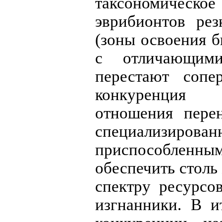
таксономическ
эврибионтов рез
(зоны освоения 
с отличающими
перестают сопе
конкуренция 
отношения перен
специализирован
приспособленны
обеспечить стол
спектру ресурсо
изгнанники. В и