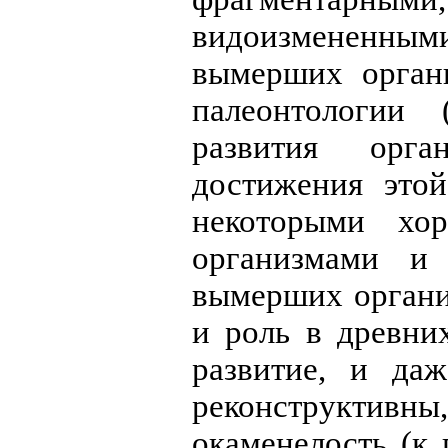
видоизмененны
вымерших орган
палеонтологии 
развития орг
достижения это
некоторыми хо
организмами и
вымерших органи
и роль в древни
развитие, и да
реконструкти
окаменелость (к