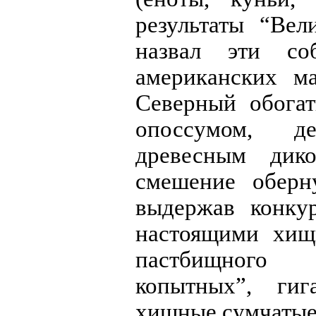
результаты “Вел
назвал эти со
американских м
Северный обога
опоссумом, д
древесным дик
смешение оберн
выдержав конк
настоящими хищ
пастбищного 
копытных”, гиг
хищные сумчатые