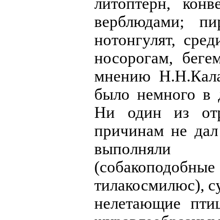
литоптерн, кон
верблюдами; пи
нотонгулят, сре
носорогам, беге
мнению Н.Н.Кала
было немного в 
Ни один из от
причинам не дал
выполняли 
(собакоподоб
тилакосмилюс), с
нелетающие пти