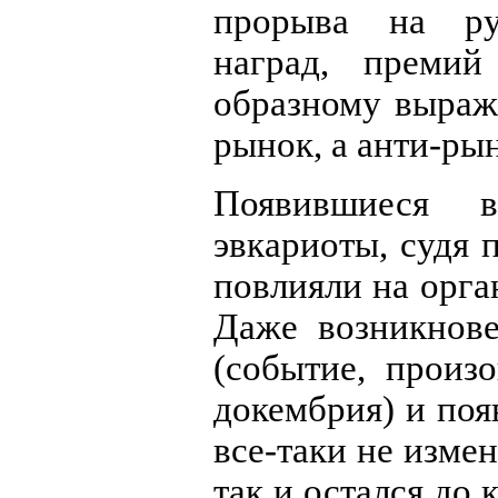
прорыва на ру
наград, преми
образному выраж
рынок, а анти-рын
Появившиеся 
эвкариоты, судя 
повлияли на орг
Даже возникнове
(событие, произ
докембрия) и по
все-таки не изме
так и остался до