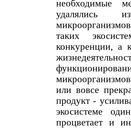
необходимые м
удалялись и
микроорганизмо
таких экосист
конкуренции, а 
жизнедеятельн
функционир
микроорганизмов 
или вовсе прекр
продукт - усилива
экосистеме од
процветает и ин