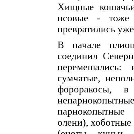
Хищные кошачьи
псовые - тоже
превратились уже
В начале плиоц
соединил Север
перемешались:
сумчатые, непол
фороракосы, 
непарнокопы
парнокопытные 
олени), хоботные
(еноты, куньи,