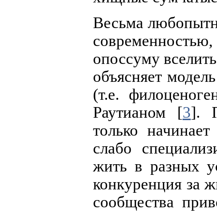
Весьма любопытны
современность
опоссуму вселит
объясняет модел
(т.е. филоценоге
Раутианом [
3
]. 
только начинает
слабо специализ
жить в разных у
конкуренция за ж
сообщества прив