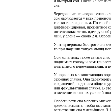
и быстрый сон. После 75 лет ча
сна.
Чередование периодов активност
сон наблюдается у всех позвоноч
только теплокровным. По своей 
дифференцирован, процентное со
интенсивная жизнь идет рука об 
мин, у слона — около 2 ч. Особе
У птиц периоды быстрого сна оче
то при падении тонуса мышц ног 
Сон копытных также связан с их
поднимает голову и осматривает
длительного пережевывания, и п
У норковых млекопитающих хорош
сезонная спячка. Она характери
сокращений, падением общего ур
или факультативная спячка. В э
изменении внешних условий под
Особенности сна морских млекопи
должны всплыть, чтобы выставит
регистрации сна у дельфинов Л.