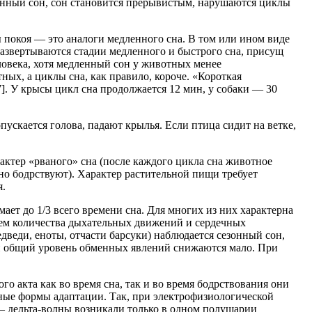
ленный сон, сон становится прерывистым, нарушаются циклы
 покоя — это аналоги медленного сна. В том или ином виде
развертываются стадии медленного и быстрого сна, присущ
ловека, хотя медленный сон у животных менее
ых, а циклы сна, как правило, короче. «Короткая
7]. У крысы цикл сна продолжается 12 мин, у собаки — 30
ускается голова, падают крылья. Если птица сидит на ветке,
ктер «рваного» сна (после каждого цикла сна животное
но бодрствуют). Характер растительной пищи требует
я.
ет до 1/3 всего времени сна. Для многих из них характерна
ием количества дыхательных движений и сердечных
веди, еноты, отчасти барсуки) наблюдается сезонный сон,
 и общий уровень обменных явлений снижаются мало. При
о акта как во время сна, так и во время бодрствования они
зные формы адаптации. Так, при электрофизиологической
— дельта-волны возникали только в одном полушарии