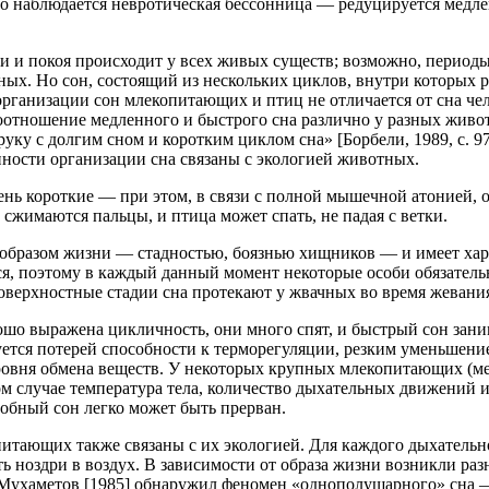
сто наблюдается невротическая бессонница — редуцируется мед
и и покоя происходит у всех живых существ; возможно, периоды
ных. Но сон, состоящий из нескольких циклов, внутри которых 
организации сон млекопитающих и птиц не отличается от сна че
отношение медленного и быстрого сна различно у разных животн
руку с долгим сном и коротким циклом сна» [Борбели, 1989, с. 9
нности организации сна связаны с экологией животных.
нь короткие — при этом, в связи с полной мышечной атонией, оп
сжимаются пальцы, и птица может спать, не падая с ветки.
 образом жизни — стадностью, боязнью хищников — и имеет хара
ся, поэтому в каждый данный момент некоторые особи обязатель
оверхностные стадии сна протекают у жвачных во время жевани
о выражена цикличность, они много спят, и быстрый сон занима
зуется потерей способности к терморегуляции, резким уменьшен
овня обмена веществ. У некоторых крупных млекопитающих (мед
том случае температура тела, количество дыхательных движений
обный сон легко может быть прерван.
тающих также связаны с их экологией. Для каждого дыхательног
ь ноздри в воздух. В зависимости от образа жизни возникли ра
 Мухаметов [1985] обнаружил феномен «однополушарного» сна 