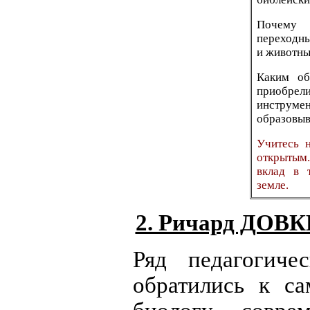
Почему 
переходн
и животн
Каким об
приобрел
инстру
образовыва
Учитесь 
открытым
вклад в 
земле.
2. Ричард ДОВК
Ряд педагогиче
обратились к с