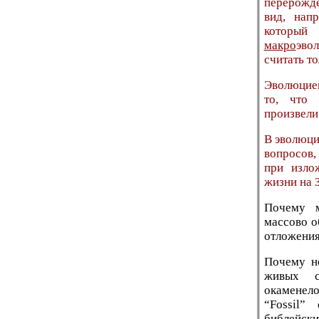
перерожд
вид, нап
который
макро
эво
считать то
Эволюцие
то, что
произвели
В эволюци
вопросов,
при изло
жизни на З
Почему м
массово 
отложени
Почему н
живых с
окаменело
“Fossil”
библейски