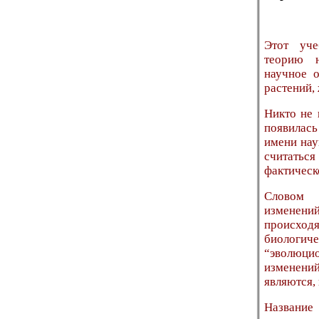
Этот уче
теорию н
научное 
растений,
Никто не 
появилась
имени нау
считатьс
фактическ
Словом 
изменени
происход
биологиче
“эволюц
изменений
являются, 
Название