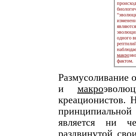
происход
биологич
“эволюци
изменени
являются
эволюции
одного в
рептилий
наблюдае
макро
эв
фактом.
Размусоливание 
и
макро
эволю
креационистов. 
принципиально
является ни ч
раздвинутой сво