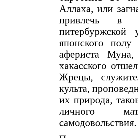
Аллаха, или загн
привлечь в с
питербуржской 
японского полу
афериста Муна,
хакасского отше
Жрецы, служите
культа, проповед
их природа, тако
личного ма
самодовольствия.