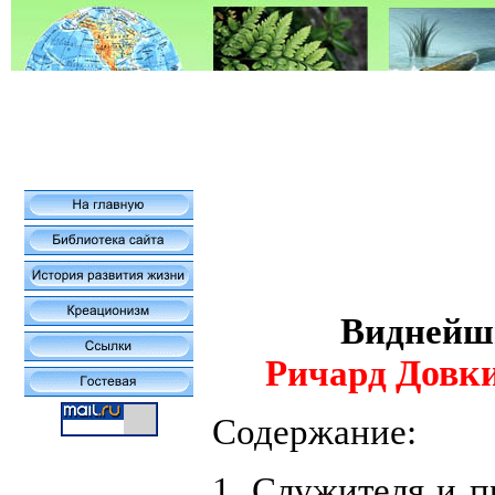
Виднейши
Довк
Ричард
Содержание:
1. Служителя и 