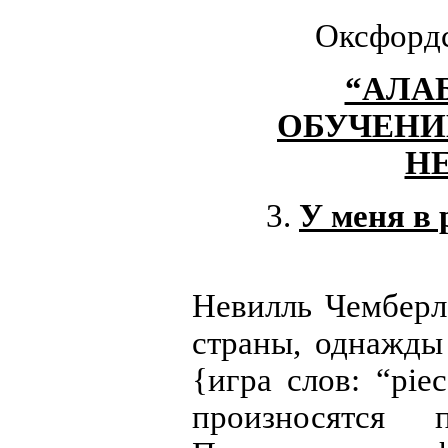
Оксфордс
“АЛА
ОБУЧЕНИ
Н
3.
У меня в 
Невилль Чемберл
страны, однажды
{игра слов: “pie
произносятся п