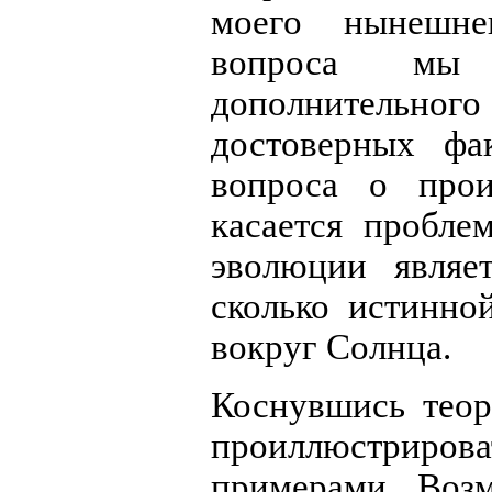
моего нынешне
вопроса мы
дополнительног
достоверных фа
вопроса о про
касается пробле
эволюции являе
сколько истинно
вокруг Солнца.
Коснувшись теор
проиллюстриров
примерами. Воз