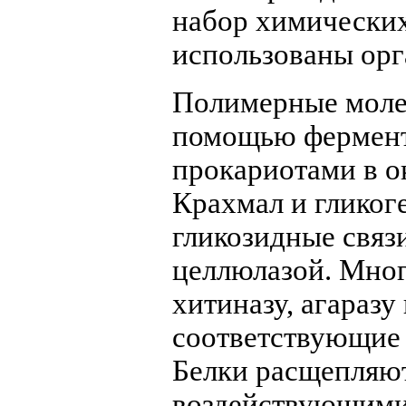
набор химических
использованы орг
Полимерные моле
помощью фермент
прокариотами в о
Крахмал и гликог
гликозидные связ
целлюлазой. Мног
хитиназу, агараз
соответствующие 
Белки расщепляют
воздействующими