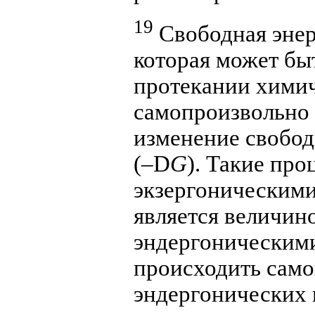
19
Свободная энер
которая может бы
протекании химич
самопроизвольно 
изменение свобод
(–
D
G
). Такие пр
экзергоническими
является величин
эндергоническими
происходить само
эндергонических 