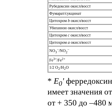
Рубедоксин окисл/восст
Фумарат/сукцинат
Цитохром
b
окисл/восст
Убихинон окисл/восст
Цитохром
c
окисл/восст
Цитохром
a
окисл/восст
–
–
NO
/NO
3
2
3+
2+
Fe
/Fe
1/2 O
/H
O
2
2
*
E
'
ферредоксин
0
имеет значения от
от + 350 до –480 