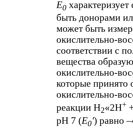
E
характеризует 
0
быть донорами ил
может быть измер
окислительно-вос
соответствии с п
вещества образу
окислительно-вос
которые принято 
окислительно-вос
+
реакции H
«
2H
+
2
pH 7 (
E
'
) равно 
0