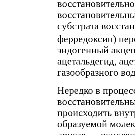
восстановительно
восстановительн
субстрата восста
ферредоксин) пер
эндогенный акцеп
ацетальдегид, аце
газообразного во
Нередко в процес
восстановительны
происходить внутр
образуемой молек
другая — окислен