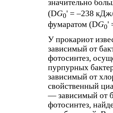
значительно боль
(
D
G
' = –238 кД
0
фумаратом (
D
G
'
0
У прокариот изве
зависимый от ба
фотосинтез, осущ
пурпурных бактер
зависимый от хло
свойственный циа
— зависимый от 
фотосинтез, найд