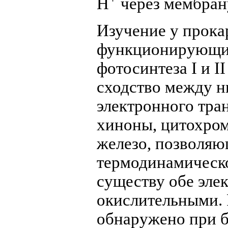
H
через мембран
Изучение у прока
функционирующих
фотосинтеза I и I
сходство между н
электронного тра
хиноны, цитохром
железо, позволяю
термодинамическо
существу обе эле
окислительными. 
обнаружено при б