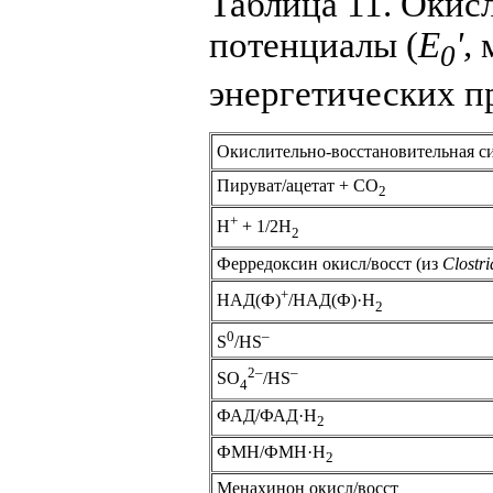
Таблица 11. Окис
потенциалы (
E
',
м
0
энергетических п
Окислительно-восстановительная с
Пируват/ацетат + CO
2
+
H
+ 1/2H
2
Ферредоксин окисл/восст (из
Clostr
+
НАД(Ф)
/НАД(Ф)·H
2
0
–
S
/HS
2–
–
SO
/HS
4
ФАД/ФАД·H
2
ФМН/ФМН·H
2
Менахинон окисл/восст