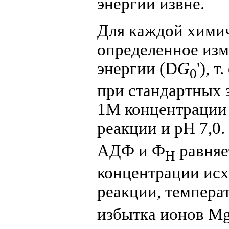
энергии извне.
Для каждой химич
определенное изм
энергии (
D
G
'), 
0
при стандартных 
1М концентрации 
реакции и pH 7,0
АДФ и Ф
равняе
Н
концентрации исх
реакции, температ
избытка ионов M