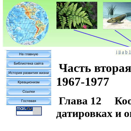
i
ii
a
b
1
Часть втора
1967-1977
Глава 12 Кооб
датировках и 