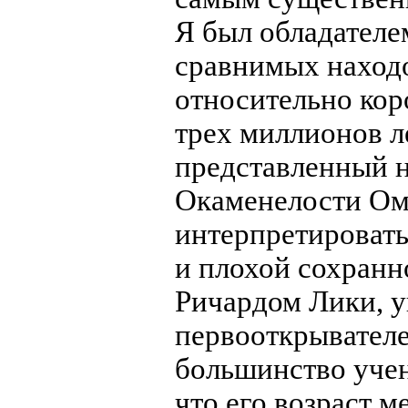
Я был обладателе
сравнимых находо
относительно кор
трех миллионов ле
представленный н
Окаменелости Омо
интерпретировать
и плохой сохранн
Ричардом Лики, у
первооткрывателем
большинство учен
что его возраст м