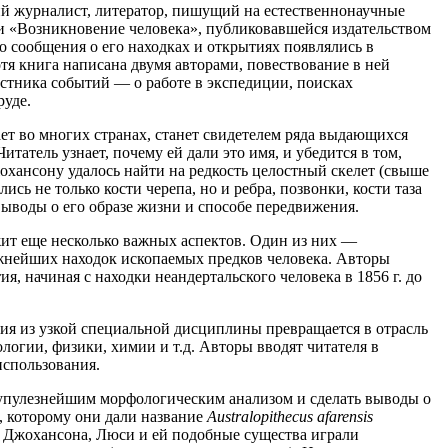
й журналист, литератор, пишущий на естественнонаучные
ии «Возникновение человека», публиковавшейся издательством
о сообщения о его находках и открытиях появлялись в
отя книга написана двумя авторами, повествование в ней
астника событий — о работе в экспедиции, поисках
руде.
ет во многих странах, станет свидетелем ряда выдающихся
татель узнает, почему ей дали это имя, и убедится в том,
жохансону удалось найти на редкость целостный скелет (свыше
сь не только кости черепа, но и ребра, позвонки, кости таза
 выводы о его образе жизни и способе передвижения.
жит еще несколько важных аспектов. Один из них —
ажнейших находок ископаемых предков человека. Авторы
, начиная с находки неандертальского человека в 1856 г. до
ия из узкой специальной дисциплины превращается в отрасль
логии, физики, химии и т.д. Авторы вводят читателя в
использования.
крупулезнейшим морфологическим анализом и сделать выводы о
 которому они дали название
Australopithecus afarensis
Д. Джохансона, Люси и ей подобные существа играли