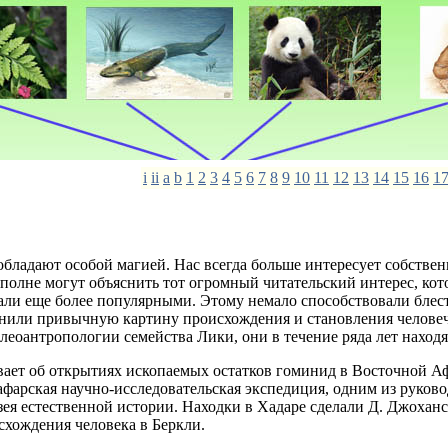
i
ii
a
b
1
2
3
4
5
6
7
8
9
10
11
12
13
14
15
16
1
обладают особой магией. Нас всегда больше интересует собстве
полне могут объяснить тот огромный читательский интерес, кот
али еще более популярными. Этому немало способствовали бле
нили привычную картину происхождения и становления человеч
леоантропологии семейства Лики, они в течение ряда лет наход
вает об открытиях ископаемых остатков гоминид в Восточной А
афарская научно-исследовательская экспедиция, одним из руково
я естественной истории. Находки в Хадаре сделали Д. Джохансо
схождения человека в Беркли.