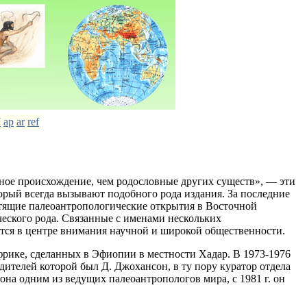
7
ap
ar
ref
нное происхождение, чем родословные других существ», — эти
орый всегда вызывают подобного рода издания. За последние
стящие палеоантропологические открытия в Восточной
еского рода. Связанные с именами нескольких
ятся в центре внимания научной и широкой общественности.
фрике, сделанных в Эфиопии в местности Хадар. В 1973-1976
дителей которой был Д. Джохансон, в ту пору куратор отдела
на одним из ведущих палеоантропологов мира, с 1981 г. он