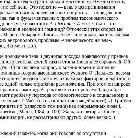
 австралопитеков (грацильных и массивных). Нужно сказать,
 и по сей день. Это понятно — ведь в центре внимания
ры касаются как более частных вопросов — определения
вида, так и фундаментальных проблем таксономического
идность уже известного
А. africanus
? А может быть, это
онажами в эволюции гоминид? Отголоски этих споров мы
 Мэри и Ричардом Лики — отчетливо показывает, насколько
ских антропологов проблемы «человеческого начала»,
н, Якимов и др.).
ое положение тела и двуногая походка появляются у предков
енного сустава, костей таза и стопы Люси и ее сородичей. Об
(гл. 16) посвящена вопросу о возникновении бипедии
ном лишь теорию американского ученого О. Лавджоя, весьма
игнорируя воздействие других важных факторов, в частности
из одной только стратегии размножения. При этом он широко
и ранних гоминид. В трактовке этих проблем Лавджой, а
вают проблему перехода от биологического к социальному в
ученые: Т. Уайт (на страницах настоящей книги), Д. Гриббин
атривать их (хадарских гоминид) как современных людей,
American, March, 1984, p. 100). Жаль, что авторы «Люси»,
инизации, не рассматривают других, более веских и
ждений (скажем, когда они говорят об отсутствии