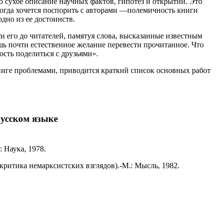
о сухое описание научных фактов, гипотез и открытий. Это
огда хочется поспорить с авторами —полемичность книги
дно из ее достоинств.
и его до читателей, памятуя слова, высказанные известным
шь почти естественное желание перевести прочитанное. Что
сть поделиться с друзьями».
книге проблемами, приводится краткий список основных работ
усском языке
 Наука, 1978.
итика немарксистских взглядов).-М.: Мысль, 1982.