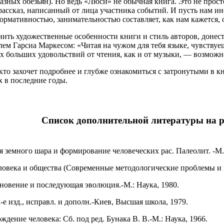
зных обезьян). Но ведь «Люси» не обычная книга. Это не прост
ссказ, написанный от лица участника событий. И пусть нам ин
рмативностью, занимательностью составляет, как нам кажется, о
ить художественные особенности книги и стиль авторов, донест
ем Гарсиа Маркесом: «Читая на чужом для тебя языке, чувствуе
х больших удовольствий от чтения, как и от музыки, — возможно
 кто захочет подробнее и глубже ознакомиться с затронутыми в 
х в последние годы.
Список дополнительной литературы на р
земного шара и формирование человеческих рас. Палеолит. -М.:
века и общества (Современные методологические проблемы и кр
кновение и последующая эволюция.-М.: Наука, 1980.
е изд., исправл. и дополн.-Киев, Высшая школа, 1979.
ение человека: Сб. под ред. Бунака В. В.-М.: Наука, 1966.