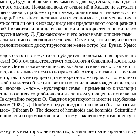
минид, будучи общими предками как для рода
Homo
, так и для
яют это мнение. Полемика вокруг открытий в Хадаре не затухает
щего звена», проблема грани между животным и человеком. Спо
ропорций тела Люси, величины и строения мозга, наименования 
тносятся ли они к новому виду или представляют собой разнов
идов? Являются ли они центральными или второстепенными перс
искуссия между Д. Джохансоном и его основными оппонентами —
чальных этапах эволюции человека. Отметим, что и среди совет
ралопитековых дискутируются не менее остро (см. Бунак, Урысо
одок состоит в том, что они убедительно доказали: выпрямленн
назад! Об этом свидетельствует морфология бедренной кости, кол
ные в Летоли окаменевшие следы. Одна из ключевых глав книги 
нию, она вызывает немало возражений. Авторы излагают в основ
асти, так и в интерпретации конкретного материала. Полностью 
джой пытается объяснить возникновение прямохождения исходя 
к «любовь», «дом», «нуклеарная семья», применяя их к эволюци
оят на позициях социобиологии и слишком упрощенно истолковы
Не случайно теорию О. Лавджоя критикуют и многие зарубежные 
езьян» (1982). Д. Пилбим предупреждает против «соблазна рассм
е» (Pilbeam D. The descent of hominoids and hominids, Scientific 
становлению прямохождения —этому важнейшему компоненту гом
екнуть в некоторых неточностях, в излишней категоричности су