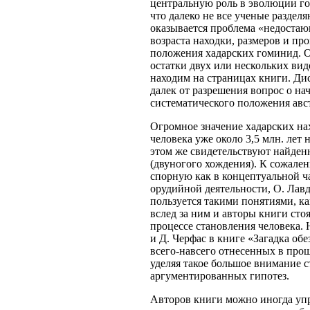
центральную роль в эволюции го
что далеко не все ученые раздел
оказывается проблема «недостаю
возраста находки, размеров и п
положения хадарских гоминид. О
остатки двух или нескольких в
находим на страницах книги. Д
далек от разрешения вопрос о на
систематического положения авст
Огромное значение хадарских нах
человека уже около 3,5 млн. лет 
этом же свидетельствуют найден
(двуногого хождения). К сожале
спорную как в концептуальной ч
орудийной деятельности, О. Лав
пользуется такими понятиями, ка
вслед за ним и авторы книги ст
процессе становления человека. 
и Д. Черфас в книге «Загадка об
всего-навсего отнесенных в прошло
уделяя такое большое внимание 
аргументированных гипотез.
Авторов книги можно иногда упр