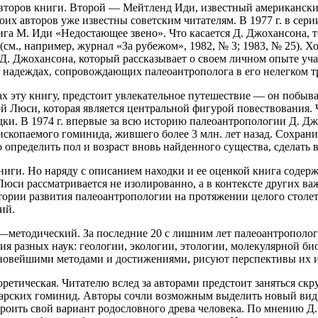
второв книги. Второй — Мейтленд Иди, известный американски
их авторов уже известны советским читателям. В 1977 г. в сер
ига М. Иди «Недостающее звено». Что касается Д. Джохансона, т
(см., например, журнал «За рубежом», 1982, № 3; 1983, № 25). Х
а Д. Джохансона, который рассказывает о своем личном опыте уч
и надеждах, сопровождающих палеоантрополога в его нелегком т
х эту книгу, предстоит увлекательное путешествие — он побыва
й Люси, которая является центральной фигурой повествования. Чи
дки. В 1974 г. впервые за всю историю палеоантропологии Д. Д
скопаемого гоминида, жившего более 3 млн. лет назад. Сохранили
о определить пол и возраст вновь найденного существа, сделать
ниги. Но наряду с описанием находки и ее оценкой книга содер
юси рассматривается не изолированно, а в контексте других в
рии развития палеоантропологии на протяжении целого столетия
ий.
 —методический. За последние 20 с лишним лет палеоантрополог
 разных наук: геологии, экологии, этологии, молекулярной био
 новейшими методами и достижениями, рисуют перспективы их 
оретическая. Читателю вслед за авторами предстоит заняться с
арских гоминид. Авторы сочли возможным выделить новый вид,
строить свой вариант родословного древа человека. По мнению 