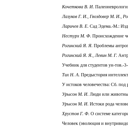
Кочеткова В. И.
Палеоневрология
Лазуков Г. И., Гвоздовер М. И., Р
Ларичев В. Е.
Сад Эдема.-М.: Изд
Нестурх М. Ф.
Происхождение чел
Рогинский Я. Я.
Проблемы антропо
Рогинский Я. Я., Левин М. Г.
Антр
Учебник для студентов ун-тов.-3-
Тих Н. А.
Предыстория интеллекта.
У истоков человечества: Сб. под 
Урысон М. И.
Люди или животные
Урысон М. И.
Истоки рода челове
Хрустов Г. Ф.
О системе категор
Человек (эволюция и внутривидо