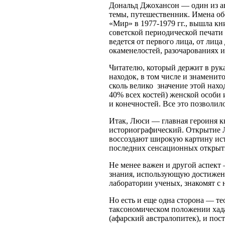
Дональд Джохансон — один из а
темы, путешественник. Имена обо
«Мир» в 1977-1979 гг., вышла кн
советской периодической печати 
ведется от первого лица, от лиц
окаменелостей, разочарованиях 
Читателю, который держит в рука
находок, в том числе и знаменито
сколь велико значение этой нахо
40% всех костей) женской особи и
и конечностей. Все это позволил
Итак, Люси — главная героиня к
историографический. Открытие Л
воссоздают широкую картину исто
последних сенсационных открыт
Не менее важен и другой аспект
знания, использующую достижения
лаборатории ученых, знакомят с
Но есть и еще одна сторона — те
таксономическом положении хад
(афарский австралопитек), и по