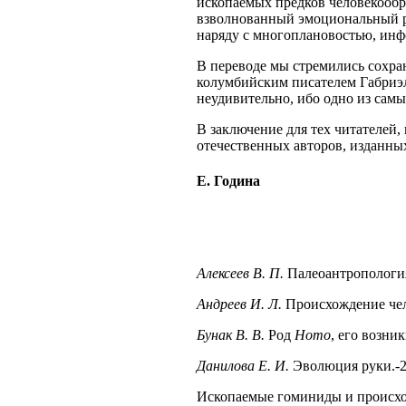
ископаемых предков человекообра
взволнованный эмоциональный ра
наряду с многоплановостью, инфо
В переводе мы стремились сохран
колумбийским писателем Габриэл
неудивительно, ибо одно из самы
В заключение для тех читателей,
отечественных авторов, изданны
Е. Година
Алексеев В. П.
Палеоантропология 
Андреев И. Л.
Происхождение чело
Бунак В. В.
Род
Homo
, его возни
Данилова Е. И.
Эволюция руки.-2-
Ископаемые гоминиды и происхожд