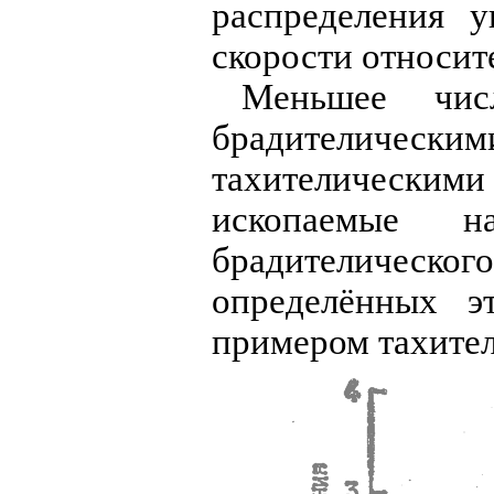
распределения у
скорости относит
Меньшее чис
брадителиче
тахителически
ископаемые 
брадителическог
определённых э
примером тахител