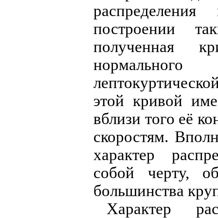
распределения
построении та
полученная к
нормальног
лептокуртическо
этой кривой им
вблизи того её к
скоростям. Впол
характер распр
собой черту, 
большинства круп
Характер рас