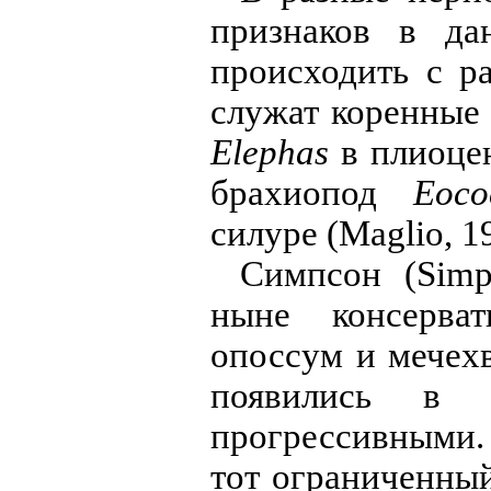
признаков в да
происходить с р
служат коренные
Elephas
в плиоцен
брахиопод
Eoco
силуре (Maglio, 1
Симпсон (Simp
ныне консерва
опоссум и мечехв
появились в г
прогрессивными. Д
тот ограниченный