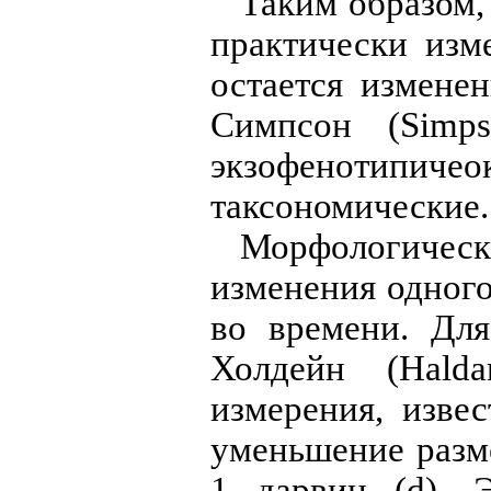
Таким образом,
практически изм
остается измене
Симпсон (Simps
экзофенотипичео
таксономические.
Морфологическ
изменения одного
во времени. Дл
Холдейн (Halda
измерения, изве
уменьшение разме
1 дарвин (d). 