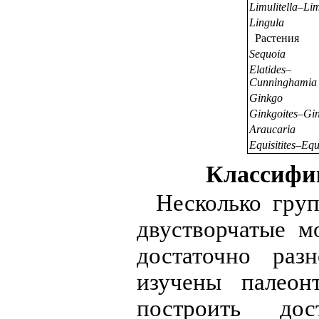
Limulitella–Li
Lingula
Растения
Sequoia
Elatides–
Cunninghamia
Ginkgo
Ginkgoites–Gi
Araucaria
Equisitites–Eq
Классифи
Несколько груп
двустворчатые м
достаточно раз
изучены палеон
построить дос