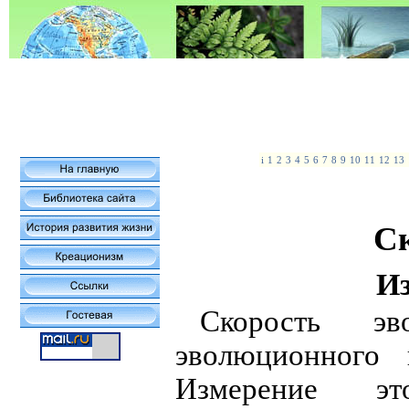
i
1
2
3
4
5
6
7
8
9
10
11
12
13
С
Из
Скорость э
эволюционного 
Измерение э