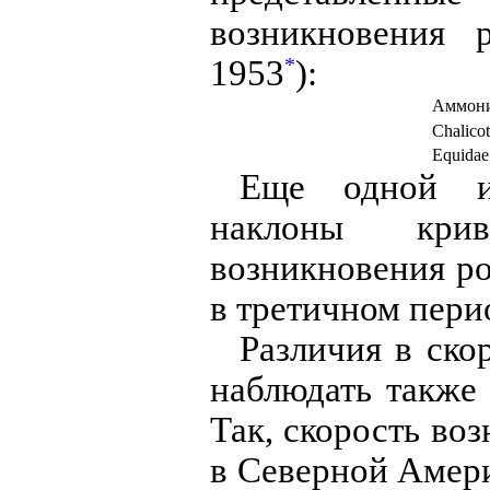
возникновения 
1953
):
*
Аммон
Chalicot
Equida
Еще одной ил
наклоны кри
возникновения р
в третичном пери
Различия в ско
наблюдать также
Так, скорость во
в Северной Амери