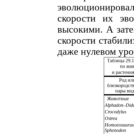
эволюциониров
скорости их эв
высокими. А зате
скорости стабили
даже нулевом уро
Таблица 29.1
по жив
и растения
Род ил
близкородст
пары ви
Животные
Alphadon
–
Dide
Crocodylus
Ostrea
Homoeosaurus
Sphenodon